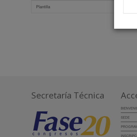
Plantilla
Secretaría Técnica
Acc
BIENVENI
SEDE
PROGRA
INSCRIPC