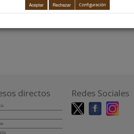
Configuración
esos directos
Redes Sociales
DA
MA
IÓN