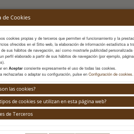
a de Cookies
mos cookies propias y de terceros que permiten el funcionamiento y la presta
vicios ofrecidos en el Sitio web, la elaboración de información estadística a tr
s de sus hábitos de navegación, así como mostrarle publicidad personalizada
un perfil elaborado a partir de sus hábitos de navegación (por ejemplo, págin
s).
ar en
Aceptar
consiente expresamente el uso de todas las cookies.
a rechazarlas o adaptar su configuración, pulse en
Configuración de cookies
.
OMITÉS
PROGRAMA
INSCRIPCIÓN
ÁREA PERSO
son las cookies?
tipos de cookies se utilizan en esta página web?
da para comer
es de Terceros
Miércoles 1 de julio
13:00-15:00h.