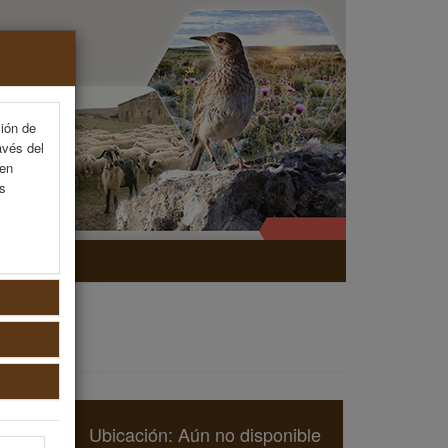
ción de
avés del
 en
as
NAL
Ubicación: Aún no disponible