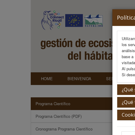
Polític
Utiliza
los ser
análisi
base a 
visitada
Al puls
Si dese
HOME
BIENVENIDA
SEDE
C
¿Qué 
¿Qué 
Programa Científico
Para
Cooki
Programa Científico (PDF)
Cronograma Programa Científico