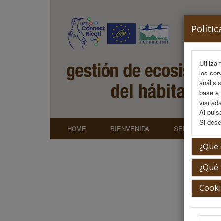
Polític
Utiliza
los ser
análisi
base a 
visitada
Al puls
Si dese
HOME
BIENVENIDA
SEDE
C
¿Qué 
¿Qué 
Reco
Cooki
Por f