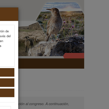
ción de
avés del
 en
as
NAL
izar tu inscripción al congreso. A continuación,