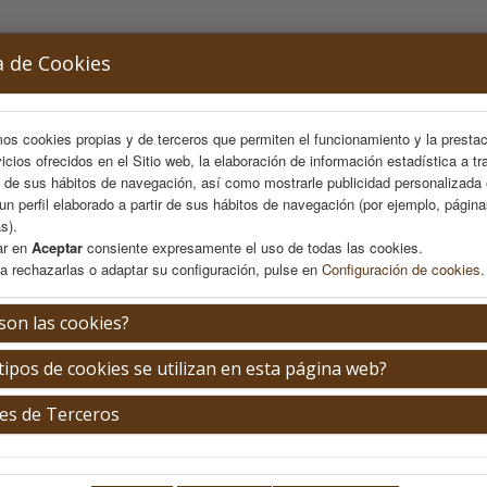
a de Cookies
mos cookies propias y de terceros que permiten el funcionamiento y la presta
vicios ofrecidos en el Sitio web, la elaboración de información estadística a tr
s de sus hábitos de navegación, así como mostrarle publicidad personalizada
un perfil elaborado a partir de sus hábitos de navegación (por ejemplo, págin
s).
ar en
Aceptar
consiente expresamente el uso de todas las cookies.
a rechazarlas o adaptar su configuración, pulse en
Configuración de cookies
.
OMITÉS
PROGRAMA
INSCRIPCIÓN
ÁREA PERSO
son las cookies?
tipos de cookies se utilizan en esta página web?
rdar contraseña
es de Terceros
avor, introduce la dirección de correo electrónico que facilitaste al real