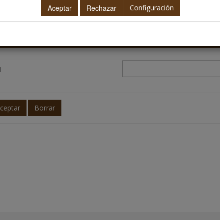
irás un correo electrónico con tu nombre de usuario y contraseña.
Configuración
serte su dirección de correo
l
ceptar
Borrar