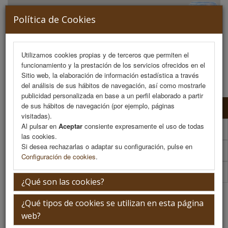
Política de Cookies
Utilizamos cookies propias y de terceros que permiten el
funcionamiento y la prestación de los servicios ofrecidos en el
MENU
Sitio web, la elaboración de información estadística a través
del análisis de sus hábitos de navegación, así como mostrarle
publicidad personalizada en base a un perfil elaborado a partir
de sus hábitos de navegación (por ejemplo, páginas
Programa Científico
visitadas).
Al pulsar en
Aceptar
consiente expresamente el uso de todas
Programa Científico (PDF)
las cookies.
Si desea rechazarlas o adaptar su configuración, pulse en
Cronograma Programa Científico
Configuración de cookies
.
Plantilla
¿Qué son las cookies?
Sesión 3: Refuerzo poblacional
¿Qué tipos de cookies se utilizan en esta página
web?