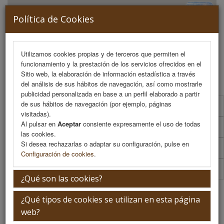
Política de Cookies
Utilizamos cookies propias y de terceros que permiten el
funcionamiento y la prestación de los servicios ofrecidos en el
MENU
Sitio web, la elaboración de información estadística a través
del análisis de sus hábitos de navegación, así como mostrarle
publicidad personalizada en base a un perfil elaborado a partir
de sus hábitos de navegación (por ejemplo, páginas
Programa Científico
visitadas).
Al pulsar en
Aceptar
consiente expresamente el uso de todas
Programa Científico (PDF)
las cookies.
Si desea rechazarlas o adaptar su configuración, pulse en
Cronograma Programa Científico
Configuración de cookies
.
Plantilla
¿Qué son las cookies?
Programa Científico
¿Qué tipos de cookies se utilizan en esta página
web?