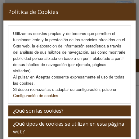
Política de Cookies
Utilizamos cookies propias y de terceros que permiten el
funcionamiento y la prestación de los servicios ofrecidos en el
MENU
Sitio web, la elaboración de información estadística a través
del análisis de sus hábitos de navegación, así como mostrarle
publicidad personalizada en base a un perfil elaborado a partir
de sus hábitos de navegación (por ejemplo, páginas
Información de inscripción
visitadas).
Al pulsar en
Aceptar
consiente expresamente el uso de todas
Inscripción online
las cookies.
Si desea rechazarlas o adaptar su configuración, pulse en
Boletín inscripcion (PDF)
Configuración de cookies
.
Información de inscripción
¿Qué son las cookies?
¿Qué tipos de cookies se utilizan en esta página
Normativa de inscripción
web?
Las inscripciones se pueden realizar directamente desde la