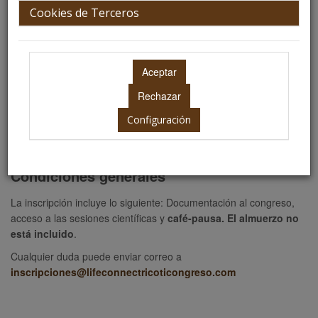
Cookies de Terceros
página web cumplimentando el formulario de inscripción (
online
).
El
certiifcado de asistencia se obtiene desde el área
personal
, 15 días posteriores de finalizado el evento.
Cuota de inscripción
Precio
Configuración
Inscripción general
Gratuita
Condiciones generales
La inscripción incluye lo siguiente: Documentación al congreso,
acceso a las sesiones científicas y
café-pausa. El almuerzo no
está incluido
.
Cualquier duda puede enviar correo a
inscripciones@lifeconnectricoticongreso.com