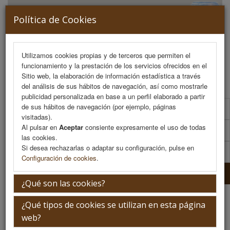
Política de Cookies
Utilizamos cookies propias y de terceros que permiten el
funcionamiento y la prestación de los servicios ofrecidos en el
MENU
Sitio web, la elaboración de información estadística a través
del análisis de sus hábitos de navegación, así como mostrarle
publicidad personalizada en base a un perfil elaborado a partir
de sus hábitos de navegación (por ejemplo, páginas
Programa Científico
visitadas).
Al pulsar en
Aceptar
consiente expresamente el uso de todas
Programa Científico (PDF)
las cookies.
Si desea rechazarlas o adaptar su configuración, pulse en
Cronograma Programa Científico
Configuración de cookies
.
Plantilla
¿Qué son las cookies?
Plantillas
¿Qué tipos de cookies se utilizan en esta página
web?